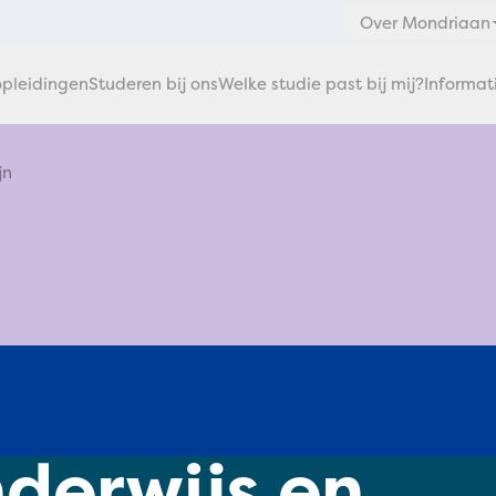
Over Mondriaan
pleidingen
Studeren bij ons
Welke studie past bij mij?
Informat
jn
derwijs en