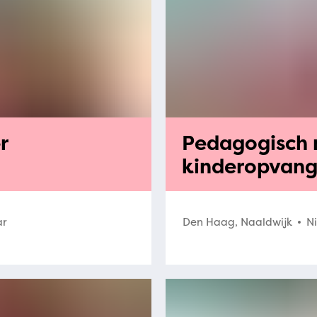
r
Pedagogisch
kinderopvang 
ar
Den Haag, Naaldwijk
N