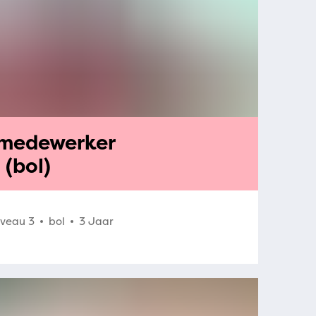
 medewerker
(bol)
iveau 3
bol
3 Jaar