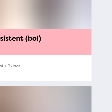
istent (bol)
ol
3 Jaar