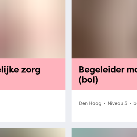
ijke zorg
Begeleider m
(bol)
Den Haag
Niveau 3
b