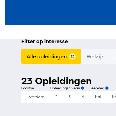
Filter op interesse
Alle opleidingen
Welzijn
23
23 Opleidingen
Locatie
Opleidingsniveau
Leerweg
i
i
2
3
4
bbl
b
Locatie