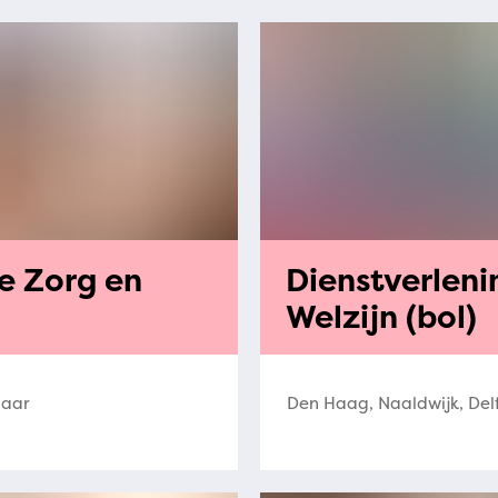
e Zorg en
Dienstverlen
Welzijn (bol)
Jaar
Den Haag, Naaldwijk, Delf