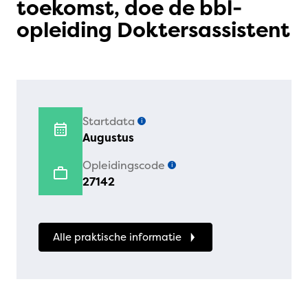
toekomst, doe de bbl-
opleiding Doktersassistent
Startdata
i
Augustus
Opleidingscode
i
27142
Alle praktische informatie