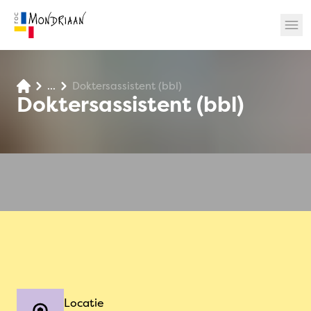
...
Doktersassistent (bbl)
? 🎉
Doktersassistent (bbl)
Locatie