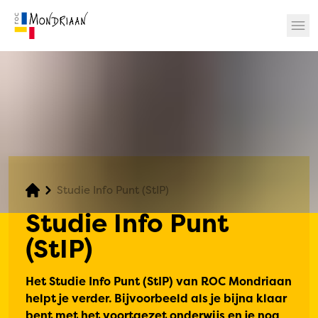
? 🎉
Studie Info Punt (StIP)
Studie Info Punt
(StIP)
Het Studie Info Punt (StIP) van ROC Mondriaan
helpt je verder. Bijvoorbeeld als je bijna klaar
bent met het voortgezet onderwijs en je nog