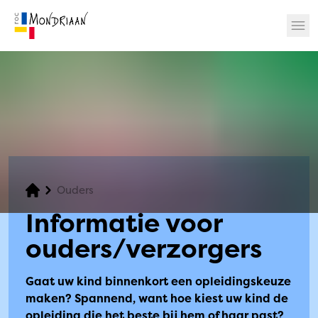
? 🎉
Ouders
Informatie voor
ouders/verzorgers
Gaat uw kind binnenkort een opleidingskeuze
maken? Spannend, want hoe kiest uw kind de
opleiding die het beste bij hem of haar past?