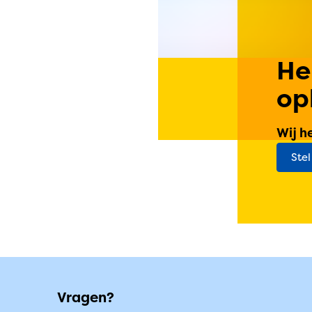
He
op
Wij h
Stel
Vragen?