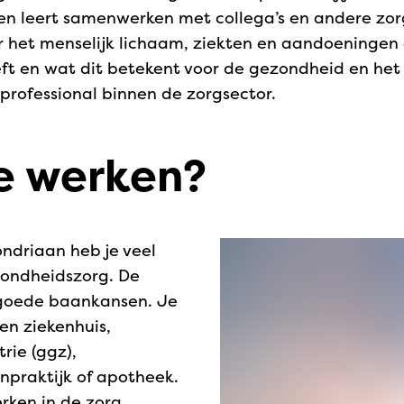
en leert samenwerken met collega’s en andere zor
er het menselijk lichaam, ziekten en aandoeningen 
t en wat dit betekent voor de gezondheid en het 
gprofessional binnen de zorgsector.
e werken?
driaan heb je veel
ondheidszorg. De
 goede baankansen. Je
en ziekenhuis,
rie (ggz),
npraktijk of apotheek.
erken in de zorg