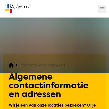
? 🎉
Informatie voor bezoekers
Algemene
contactinformatie
en adressen
Wil je een van onze locaties bezoeken? Of je