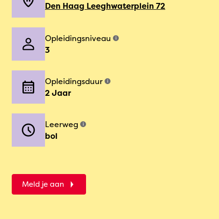
Den Haag Leeghwaterplein 72
Opleidingsniveau
i
3
Opleidingsduur
i
2 Jaar
Leerweg
i
bol
Meld je aan