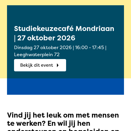
Studiekeuzecafé Mondriaan
Onl
| 27 oktober 2026
Oud
okt
Dinsdag 27 oktober 2026 | 16:00 - 17:45 |
Woensdag
Leeghwaterplein 72
Onlin
Bekijk dit event
Bek
Vind jij het leuk om met mensen
te werken? En wil jij hen