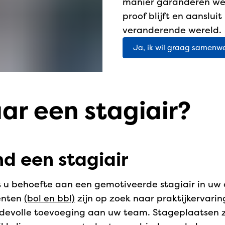
manier garanderen we 
proof blijft en aanslui
veranderende wereld.
Ja, ik wil graag samen
ar een stagiair?
nd een stagiair
 u behoefte aan een gemotiveerde stagiair in uw
enten
(bol en bbl)
zijn op zoek naar praktijkervarin
evolle toevoeging aan uw team. Stageplaatsen zi