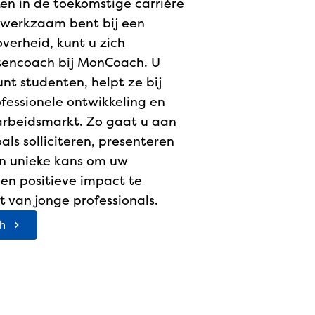
ken in de toekomstige carrière
u werkzaam bent bij een
overheid, kunt u zich
tencoach bij MonCoach. U
nt studenten, helpt ze bij
ofessionele ontwikkeling en
 arbeidsmarkt. Zo gaat u aan
ls solliciteren, presenteren
en unieke kans om uw
een positieve impact te
 van jonge professionals.
h