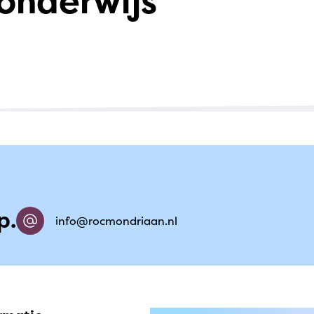
 onderwijs
p.
info@rocmondriaan.nl