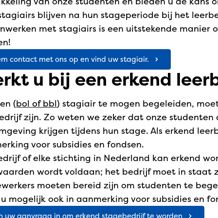
kkeling van onze studenten en bieden u de kans o
stagiairs blijven na hun stageperiode bij het leerb
nwerken met stagiairs is een uitstekende manier
en!
m contact met ons op en vind uw stagiair.
rkt u bij een erkend leerb
en (
bol of bbl
) stagiair te mogen begeleiden, moe
edrijf zijn. Zo weten we zeker dat onze studenten 
mgeving krijgen tijdens hun stage. Als erkend leerb
rking voor subsidies en fondsen.
edrijf of elke stichting in Nederland kan erkend w
aarden wordt voldaan; het bedrijf moet in staat z
erkers moeten bereid zijn om studenten te begele
u mogelijk ook in aanmerking voor subsidies en fo
n uw aanvraag in om erkend stagebedrijf te worden