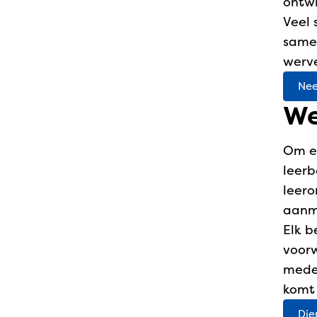
ontwi
Veel 
same
werv
Nee
We
Om e
leerb
leero
aanme
Elk b
voorw
medew
komt 
Die