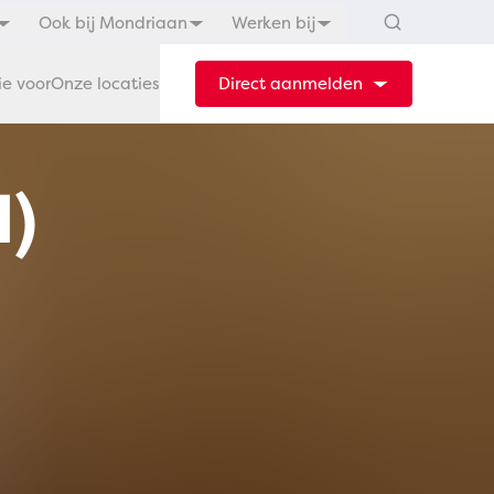
Ook bij Mondriaan
Werken bij
ie voor
Onze locaties
Direct aanmelden
l)