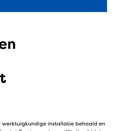
ren
t
r werktuigkundige installatie behaald en