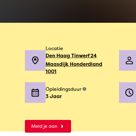
Locatie
Den Haag Tinwerf 24
Maasdijk Honderdland
1001
Opleidingsduur
i
3 Jaar
Meld je aan