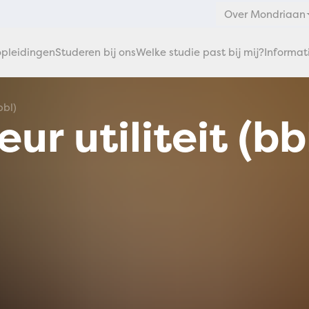
Over Mondriaan
pleidingen
Studeren bij ons
Welke studie past bij mij?
Informat
bbl)
ur utiliteit (bb