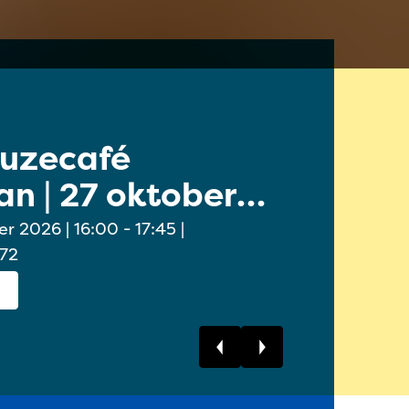
euzecafé
Online 
n | 27 oktober
Ouders/
oktobe
6:00 - 17:45 |
 72
Bekijk dit event