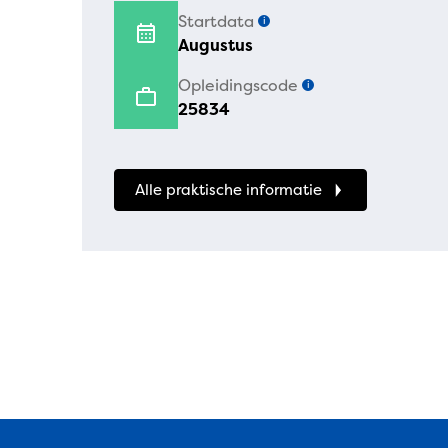
Startdata
i
Augustus
Opleidingscode
i
25834
Alle praktische informatie