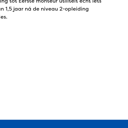
ing tot Eerste monteur utiliteit echt iets
van 1,5 jaar ná de niveau 2-opleiding
es.