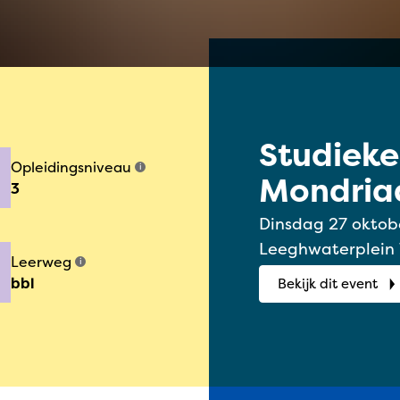
Studiek
Opleidingsniveau
i
Mondriaa
3
2026
Dinsdag 27 oktober 2026 | 1
Leeghwaterplein
Leerweg
i
bbl
Bekijk dit event