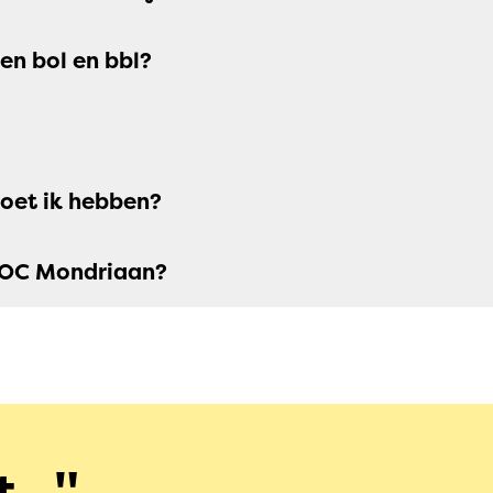
sen bol en bbl?
oet ik hebben?
ROC Mondriaan?
...