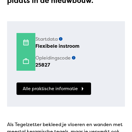
plaats in de nieuwbouw.
Startdata
i
Flexibele instroom
Opleidingscode
i
25827
Alle praktische informatie
Als Tegelzetter bekleed je vloeren en wanden met
meestal keramische tegels, maar je verwerkt ook