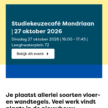
Studiekeuzecafé Mondriaan
Onl
| 27 oktober 2026
Oud
okt
Dinsdag 27 oktober 2026 | 16:00 - 17:45 |
Woensdag
Leeghwaterplein 72
Onlin
Bekijk dit event
Bek
Je plaatst allerlei soorten vloer-
en wandtegels. Veel werk vindt