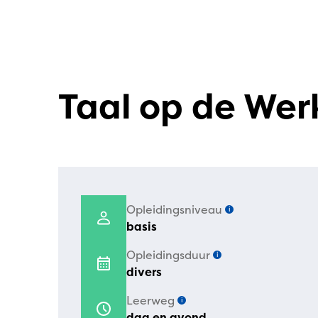
Taal op de Wer
Opleidingsniveau
i
basis
Opleidingsduur
i
divers
Leerweg
i
dag en avond