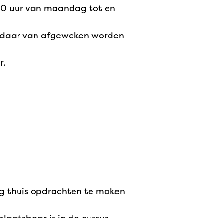
.00 uur van maandag tot en
an daar van afgeweken worden
r.
ndig thuis opdrachten te maken
laatsbaar is in de cursus.