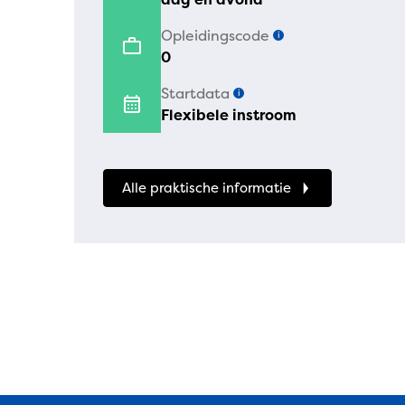
Opleidingscode
i
0
Startdata
i
Flexibele instroom
Alle praktische informatie