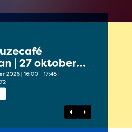
euzecafé
Online 
n | 27 oktober
Ouders/
oktobe
6:00 - 17:45 |
 72
Bekijk dit event