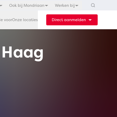
Ook bij Mondriaan
Werken bij
ie voor
Onze locaties
Direct aanmelden
n Haag