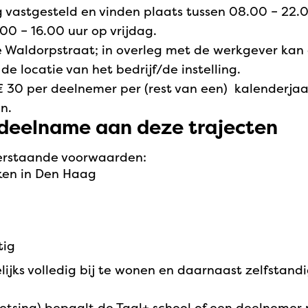
eg vastgesteld en vinden plaats tussen 08.00 – 22
0 – 16.00 uur op vrijdag.
r de Waldorpstraat; in overleg met de werkgever k
de locatie van het bedrijf/de instelling.
 € 30 per deelnemer per (rest van een) kalenderjaa
n.
deelname aan deze trajecten
erstaande voorwaarden:
ken in Den Haag
tig
kelijks volledig bij te wonen en daarnaast zelfsta
etsing) bepaalt de Taal+ school of een deelnemer p