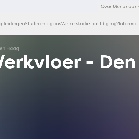
Over Mondriaan
pleidingen
Studeren bij ons
Welke studie past bij mij?
Informat
Den Haag
Werkvloer - De