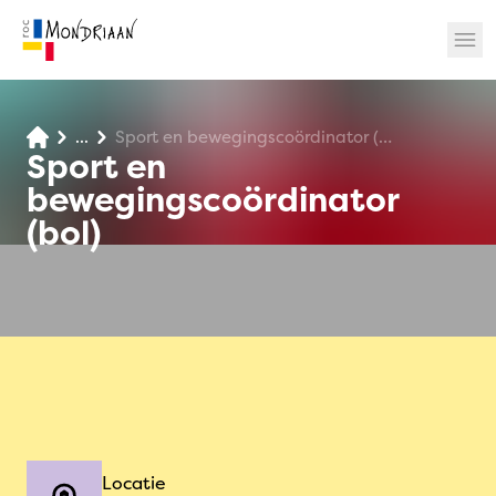
...
Sport en bewegingscoördinator (bol)
? 🎉
Sport en
bewegingscoördinator
(bol)
Locatie