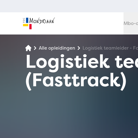
Mbo-o
Alle opleidingen
Logistiek teamleider - Fa
Logistiek te
(Fasttrack)