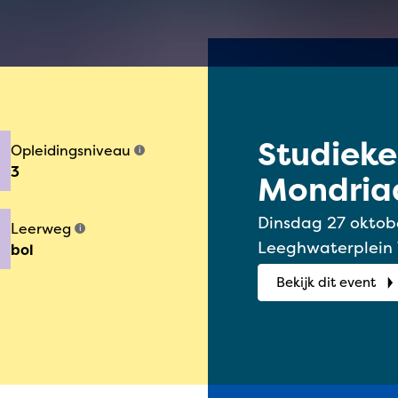
Studiek
Opleidingsniveau
i
3
Mondriaa
2026
Dinsdag 27 oktober 2026 | 1
Leerweg
i
Leeghwaterplein
bol
Bekijk dit event