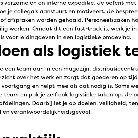
rs verzamelen en interne expeditie. Je oefent met
oe je collega's aanstuurt en motiveert. Je bespre
t of afspraken worden gehaald. Personeelszaken ho
ilig werken. Omdat dit een fast-track is, werk je 
lls voor leidinggeven in een logistieke omgeving.
oen als logistiek 
r je een team aan in een magazijn, distributiecent
erzicht over het werk en zorgt dat goederen op tijd
e voortgang en helpt mee als dat nodig is. Soms w
 je team en pak je zelf ook logistieke taken op. J
delingen. Daarbij let je op doelen, veiligheid, t
id en verantwoordelijkheidsgevoel.