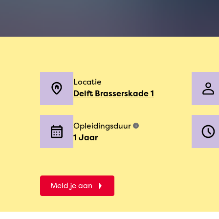
Locatie
Delft Brasserskade 1
Opleidingsduur
i
1 Jaar
Meld je aan