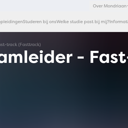
Over Mondriaan
pleidingen
Studeren bij ons
Welke studie past bij mij?
Informat
st-track (Fasttrack)
amleider - Fas