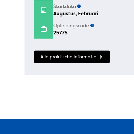
Startdata
i
Augustus, Februari
Opleidingscode
i
25775
Alle praktische informatie