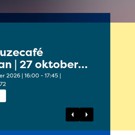
euzecafé
Online 
n | 27 oktober
Ouders/
oktobe
6:00 - 17:45 |
 72
Bekijk dit event