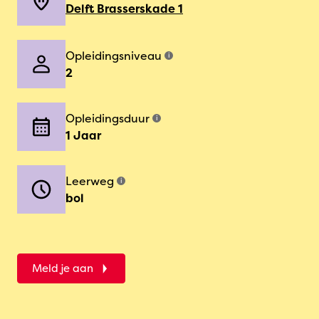
Delft Brasserskade 1
Opleidingsniveau
i
2
Opleidingsduur
i
1 Jaar
Leerweg
i
bol
Meld je aan