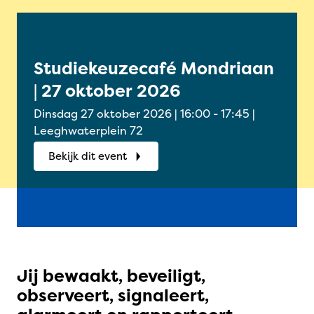
Studiekeuzecafé Mondriaan
Onl
| 27 oktober 2026
Oud
okt
Dinsdag 27 oktober 2026 | 16:00 - 17:45 |
Woensdag
Leeghwaterplein 72
Onlin
Bekijk dit event
Bek
Jij bewaakt, beveiligt,
observeert, signaleert,