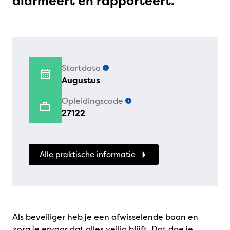
alarmeert en rapporteert.
Startdata
i
Augustus
Opleidingscode
i
27122
Alle praktische informatie
Als beveiliger heb je een afwisselende baan en
zorg je ervoor dat alles veilig blijft. Dat doe je