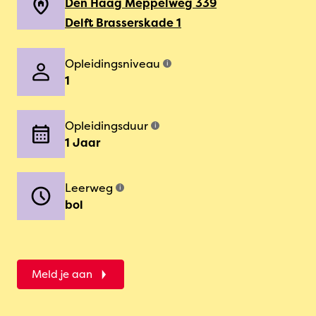
Den Haag Meppelweg 339
Delft Brasserskade 1
Opleidingsniveau
i
1
Opleidingsduur
i
1 Jaar
Leerweg
i
bol
Meld je aan