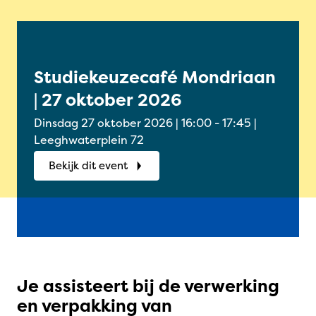
Studiekeuzecafé Mondriaan
Onl
| 27 oktober 2026
Oud
okt
Dinsdag 27 oktober 2026 | 16:00 - 17:45 |
Woensdag
Leeghwaterplein 72
Onlin
Bekijk dit event
Bek
Je assisteert bij de verwerking
en verpakking van