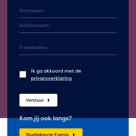
Ik ga akkoord met de
privacyverklaring
Verstuur
Kom jij ook langs?
Studiekeuze Events