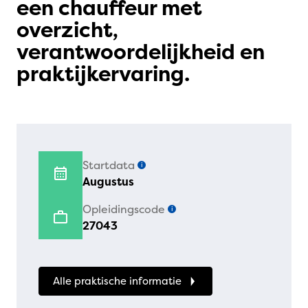
een chauffeur met
overzicht,
verantwoordelijkheid en
praktijkervaring.
Startdata
i
Augustus
Opleidingscode
i
27043
Alle praktische informatie