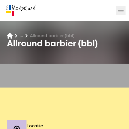
...
Allround barbier (bbl)
? 🎉
Allround barbier (bbl)
Locatie