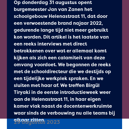
Op donderdag 31 augustus opent
burgemeester Jan van Zanen het
schoolgebouw Helenastraat 11, dat door
een verwoestende brand najaar 2022,
gedurende lange tijd niet meer gebruikt
kon worden. Dit artikel is het laatste van
een reeks interviews met direct
betrokkenen over wat er allemaal komt
kijken als zich een calamiteit van deze
omvang voordoet. We begonnen de reeks
met de schooldirecteur die we destijds op
een tijdelijke werkplek spraken. En we
sluiten met haar af. We treffen Birgül
Tiryaki in de eerste introductieweek weer
aan de Helenastraat 11, in haar eigen
kamer vlak naast de docentenwerkruimte
waar sinds de verbouwing nu alle teams bij
elkaar zitten.
29 augustus 2023