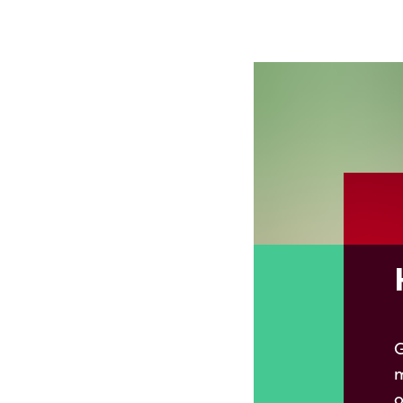
G
m
o