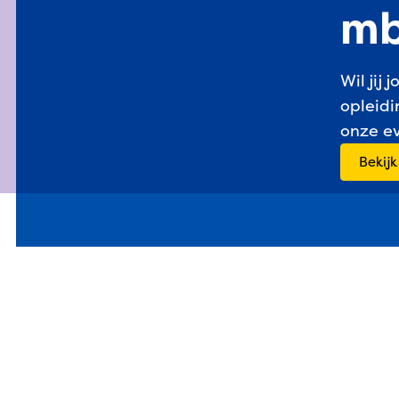
mb
Wil jij
opleidi
onze ev
Bekijk