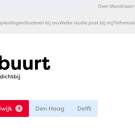
Over Mondriaan
pleidingen
Studeren bij ons
Welke studie past bij mij?
Informat
 buurt
 dichtbij
wijk
Den Haag
Delft
1