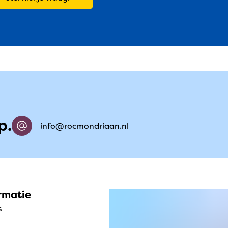
p.
info@rocmondriaan.nl
rmatie
s