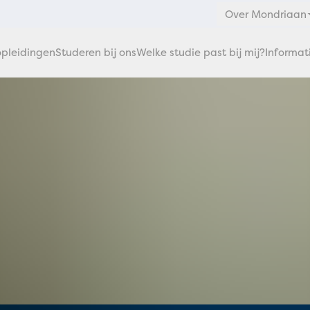
Over Mondriaan
pleidingen
Studeren bij ons
Welke studie past bij mij?
Informat