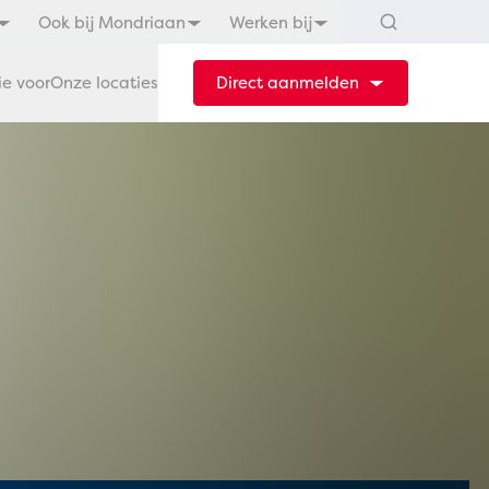
Ook bij Mondriaan
Werken bij
ie voor
Onze locaties
Direct aanmelden