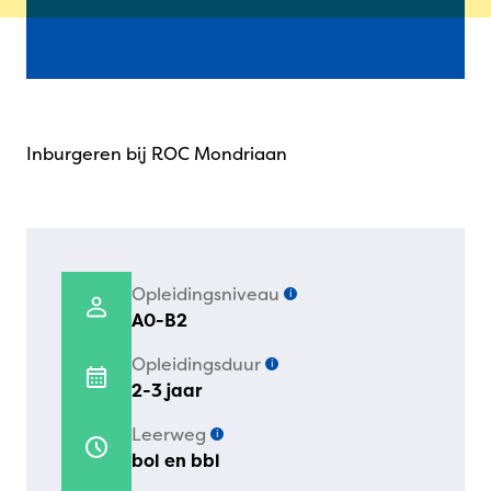
Inburgeren bij ROC Mondriaan
Opleidingsniveau
i
A0-B2
Opleidingsduur
i
2-3 jaar
Leerweg
i
bol en bbl