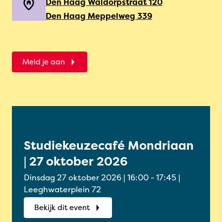
Den Haag Waldorpstraat 120
Den Haag Meppelweg 339
Meld je aan
Studiekeuzecafé Mondriaan
Onl
| 27 oktober 2026
Oud
okt
Dinsdag 27 oktober 2026 | 16:00 - 17:45 |
Woensdag
Leeghwaterplein 72
Onlin
Bekijk dit event
Bek