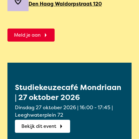
Den Haag Waldorpstraat 120
Meld je aan
Studiekeuzecafé Mondriaan
Onl
| 27 oktober 2026
Oud
okt
Dinsdag 27 oktober 2026 | 16:00 - 17:45 |
Woensdag
Leeghwaterplein 72
Onlin
Bekijk dit event
Bek