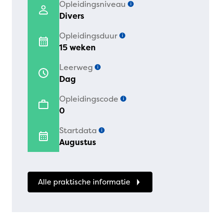
Opleidingsniveau
i
Divers
Opleidingsduur
i
15 weken
Leerweg
i
Dag
Opleidingscode
i
0
Startdata
i
Augustus
Alle praktische informatie