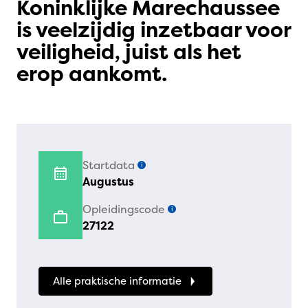
Koninklijke Marechaussee
is veelzijdig inzetbaar voor
veiligheid, juist als het
erop aankomt.
Startdata
i
Augustus
Opleidingscode
i
27122
Alle praktische informatie