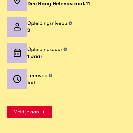
Den Haag Helenastraat 11
Opleidingsniveau
i
2
Opleidingsduur
i
1 Jaar
Leerweg
i
bol
Meld je aan