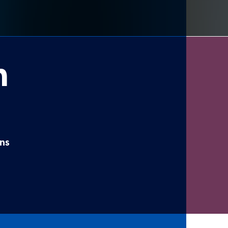
n
ons