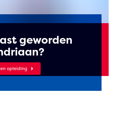
iast geworden
ndriaan?
een opleiding