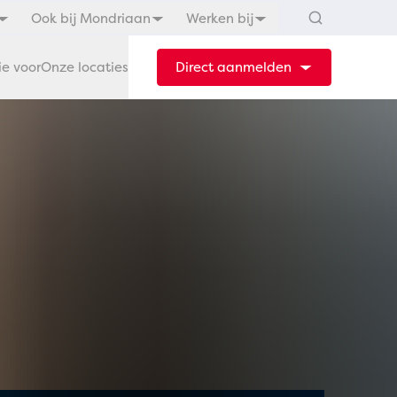
Ook bij Mondriaan
Werken bij
ie voor
Onze locaties
Direct aanmelden