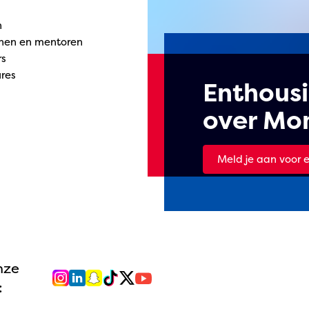
n
anen en mentoren
rs
res
Enthous
over Mo
Meld je aan voor 
nze
: