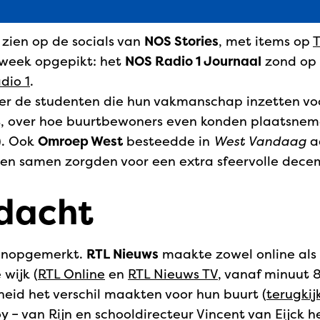
zien op de socials van
NOS Stories
, met items op
T
week opgepikt: het
NOS Radio 1 Journaal
zond op 
dio 1
.
er de studenten die hun vakmanschap inzetten voo
int, over hoe buurtbewoners even konden plaatsnem
). Ook
Omroep West
besteedde in
West Vandaag
a
ten samen zorgden voor een extra sfeervolle dec
ndacht
 onopgemerkt.
RTL Nieuws
maakte zowel online als 
wijk (
RTL Online
en
RTL Nieuws TV
, vanaf minuut 
eid het verschil maakten voor hun buurt (
terugkij
y – van Rijn en schooldirecteur Vincent van Eijck 